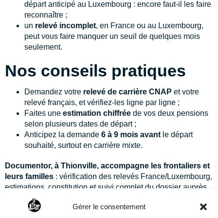
départ anticipé au Luxembourg : encore faut-il les faire
reconnaître ;
un
relevé incomplet
, en France ou au Luxembourg,
peut vous faire manquer un seuil de quelques mois
seulement.
Nos conseils pratiques
Demandez votre
relevé de carrière CNAP
et votre
relevé français, et vérifiez-les ligne par ligne ;
Faites une
estimation chiffrée
de vos deux pensions
selon plusieurs dates de départ ;
Anticipez la demande
6 à 9 mois avant
le départ
souhaité, surtout en carrière mixte.
Documentor, à Thionville, accompagne les frontaliers et
leurs familles
: vérification des relevés France/Luxembourg,
estimations, constitution et suivi complet du dossier auprès
de la CARSAT et de la CNAP.
Découvrez notre
Gérer le consentement
accompagnement dossier de retraite
ou
contactez-nous
au