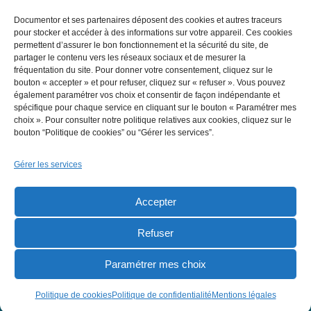
03 55 18 83 39.
Documentor et ses partenaires déposent des cookies et autres traceurs
Article rédigé en juin 2026 sur la base des textes en vigueur.
pour stocker et accéder à des informations sur votre appareil. Ces cookies
Informations indicatives, susceptibles d’évoluer, ne
permettent d’assurer le bon fonctionnement et la sécurité du site, de
partager le contenu vers les réseaux sociaux et de mesurer la
remplaçant pas une étude personnalisée.
fréquentation du site. Pour donner votre consentement, cliquez sur le
bouton « accepter » et pour refuser, cliquez sur « refuser ». Vous pouvez
également paramétrer vos choix et consentir de façon indépendante et
spécifique pour chaque service en cliquant sur le bouton « Paramétrer mes
choix ». Pour consulter notre politique relatives aux cookies, cliquez sur le
Conditions générales de
Qui sommes-nous ?
bouton “Politique de cookies” ou “Gérer les services”.
vente
Contact
Gérer les services
Mentions légales
Accepter
Politique de
confidentialité
Refuser
Politique de cookies
Paramétrer mes choix
(UE)
Politique de cookies
Politique de confidentialité
Mentions légales