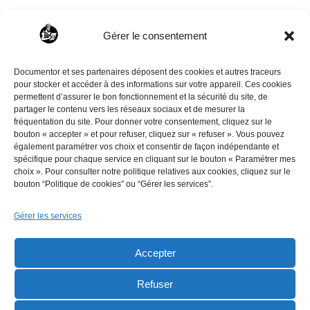
→ Subventions entreprises
Gérer le consentement
Une question ?
Contactez-nous
— 03 55 18 83 39
Documentor et ses partenaires déposent des cookies et autres traceurs
pour stocker et accéder à des informations sur votre appareil. Ces cookies
permettent d’assurer le bon fonctionnement et la sécurité du site, de
partager le contenu vers les réseaux sociaux et de mesurer la
fréquentation du site. Pour donner votre consentement, cliquez sur le
bouton « accepter » et pour refuser, cliquez sur « refuser ». Vous pouvez
également paramétrer vos choix et consentir de façon indépendante et
spécifique pour chaque service en cliquant sur le bouton « Paramétrer mes
choix ». Pour consulter notre politique relatives aux cookies, cliquez sur le
Conditions générales de
Qui sommes-nous ?
bouton “Politique de cookies” ou “Gérer les services”.
vente
Contact
Gérer les services
Mentions légales
Accepter
Politique de
confidentialité
Refuser
Politique de cookies