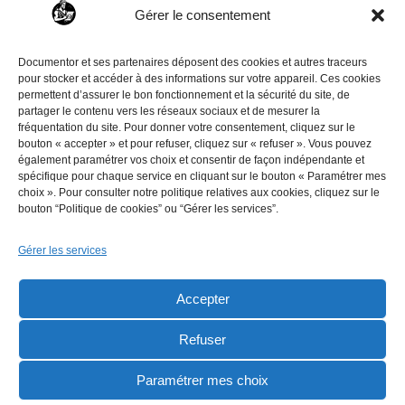
Gérer le consentement
La réforme des retraites de 2023 est suspendue jusqu’en
Documentor et ses partenaires déposent des cookies et autres traceurs
2028. Générations 1964 à 1968 : nouvel âge légal,
pour stocker et accéder à des informations sur votre appareil. Ces cookies
trimestres requis, carrières longues… Documentor fait le
permettent d’assurer le bon fonctionnement et la sécurité du site, de
partager le contenu vers les réseaux sociaux et de mesurer la
point.
fréquentation du site. Pour donner votre consentement, cliquez sur le
bouton « accepter » et pour refuser, cliquez sur « refuser ». Vous pouvez
également paramétrer vos choix et consentir de façon indépendante et
spécifique pour chaque service en cliquant sur le bouton « Paramétrer mes
choix ». Pour consulter notre politique relatives aux cookies, cliquez sur le
Conditions générales de
Qui sommes-nous ?
bouton “Politique de cookies” ou “Gérer les services”.
vente
Contact
Gérer les services
Mentions légales
Accepter
Politique de
confidentialité
Refuser
Politique de cookies
Paramétrer mes choix
(UE)